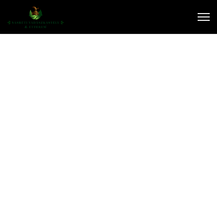
Étlap