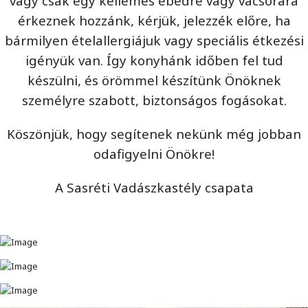
vagy csak egy kellemes ebédre vagy vacsorára
érkeznek hozzánk, kérjük, jelezzék előre, ha
bármilyen ételallergiájuk vagy speciális étkezési
igényük van. Így konyhánk időben fel tud
készülni, és örömmel készítünk Önöknek
személyre szabott, biztonságos fogásokat.
Köszönjük, hogy segítenek nekünk még jobban
odafigyelni Önökre!
A Sasréti Vadászkastély csapata